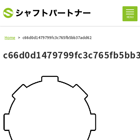
MENU
Home
>
c66d0d1479799fc3c765fb5bb37add62
c66d0d1479799fc3c765fb5bb